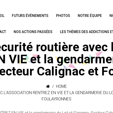
EIL
FUTURS ÉVÈNEMENTS
PHOTOS
NOTRE ÉQUIPE
N
ACT
NOS ACTIONS PASSÉES
LES THÈMES DES ADDICTIONS 
curité routière avec 
VIE et la gendarmer
ecteur Calignac et F
HOME
C L’ASSOCIATION RENTREZ EN VIE ET LA GENDARMERIE DU L
FOULAYRONNES
ENTREZ EN VIE et la gendarmerie du Lot et Garonne- Secteur Cal