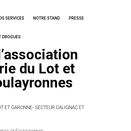
OS SERVICES
NOTRE STAND
PRESSE
ET DROGUES
l’association
ie du Lot et
oulayronnes
OT ET GARONNE- SECTEUR CALIGNAC ET
ignac et Foulayronnes